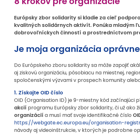
8 krokov pre organizácie
Európsky zbor solidarity si kladie za cieľ podpo
kvalitných solidárnych aktivít. Ponúka mladým ľu
dobrovoľníckych činností a prostredníctvom proj
Je moja organizácia oprávne
Do Európskeho zboru solidarity sa môže zapojiť aká
aj ziskovú organizáciu, pôsobiacu na miestnej, regi
spoločenskými výzvami v prospech komunity alebo 
1. Získajte OID číslo
OID (Organisation ID) je 9-miestny kód začínajúci 
akcií
programu Európsky zbor solidarity, či už ako ž
organizácií
a musí mať svoje identifikačné číslo
OI
https://webgate.ec.europa.eu/organisation-regis
návody aj videoinštrukcie, v ktorých je podrobne op