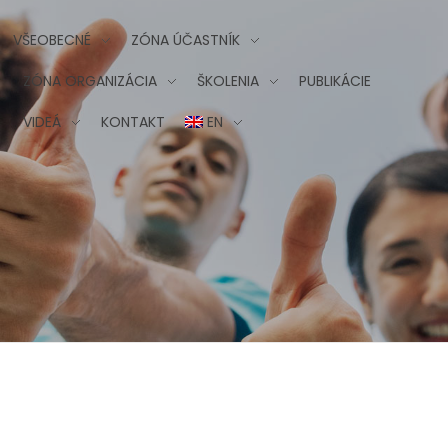
VŠEOBECNÉ
ZÓNA ÚČASTNÍK
ZÓNA ORGANIZÁCIA
ŠKOLENIA
PUBLIKÁCIE
VIDEÁ
KONTAKT
EN