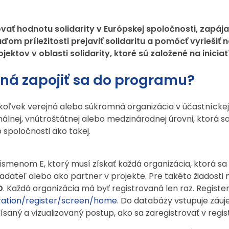
rovať hodnotu solidarity v Európskej spoločnosti, zapá
ďom príležitosti prejaviť solidaritu a pomôcť vyrieši
ektov v oblasti solidarity, ktoré sú založené na inici
ná zapojiť sa do programu?
koľvek verejná alebo súkromná organizácia v účastníckej 
onálnej, vnútroštátnej alebo medzinárodnej úrovni, ktorá 
spoločnosti ako takej.
písmenom E, ktorý musí získať každá organizácia, ktorá sa
iadateľ alebo ako partner v projekte. Pre takéto žiadosti
D
. Každá organizácia má byť registrovaná len raz. Register
tration/register/screen/home
. Do databázy vstupuje záuje
ísaný a vizualizovaný postup, ako sa zaregistrovať v regis