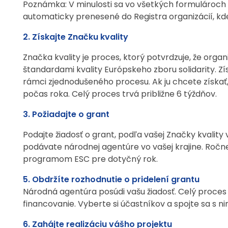
Poznámka: V minulosti sa vo všetkých formulároch po
automaticky prenesené do Registra organizácií, kde s
2. Získajte Značku kvality
Značka kvality je proces, ktorý potvrdzuje, že orga
štandardami kvality Európskeho zboru solidarity. Zí
rámci zjednodušeného procesu. Ak ju chcete získať
počas roka. Celý proces trvá približne 6 týždňov.
3. Požiadajte o grant
Podajte žiadosť o grant, podľa vašej Značky kvality
podávate národnej agentúre vo vašej krajine. Ročn
programom ESC pre dotyčný rok.
5. Obdržíte rozhodnutie o pridelení grantu
Národná agentúra posúdi vašu žiadosť. Celý proces
financovanie. Vyberte si účastníkov a spojte sa s 
6. Zahájte realizáciu vášho projektu