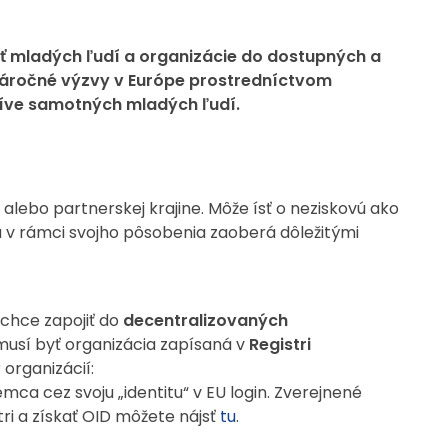
jať mladých ľudí a organizácie do dostupných a
ť náročné výzvy v Európe prostredníctvom
atíve samotných mladých ľudí.
alebo partnerskej krajine. Môže ísť o neziskovú ako
sa v rámci svojho pôsobenia zaoberá dôležitými
 chce zapojiť do
decentralizovaných
 musí byť organizácia zapísaná v
Registri
 organizácií:
mca cez svoju „identitu“ v EU login. Zverejnené
tri a získať OID môžete nájsť
tu
.