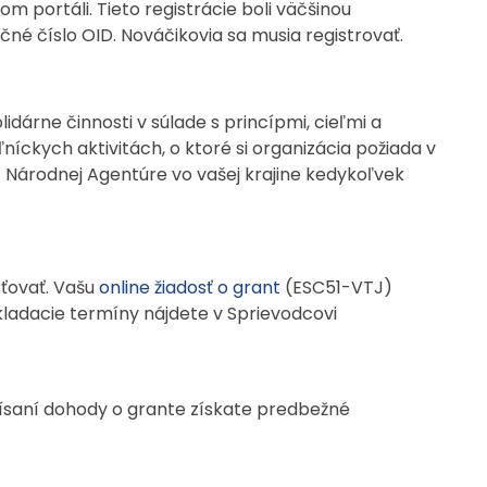
m portáli. Tieto registrácie boli väčšinou
čné číslo OID. Nováčikovia sa musia registrovať.
idárne činnosti v súlade s princípmi, cieľmi a
íckych aktivitách, o ktoré si organizácia požiada v
Národnej Agentúre vo vašej krajine kedykoľvek
sťovať. Vašu
online žiadosť o grant
(ESC51-VTJ)
ladacie termíny nájdete v Sprievodcovi
písaní dohody o grante získate predbežné