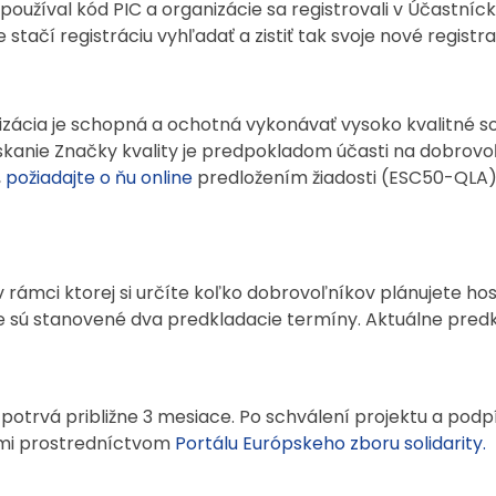
užíval kód PIC a organizácie sa registrovali v Účastnícko
tačí registráciu vyhľadať a zistiť tak svoje nové registra
nizácia je schopná a ochotná vykonávať vysoko kvalitné sol
skanie Značky kvality je predpokladom účasti na dobrovoľn
,
požiadajte o ňu online
predložením žiadosti (ESC50-QLA) 
 v rámci ktorej si určíte koľko dobrovoľníkov plánujete ho
e sú stanovené dva predkladacie termíny. Aktuálne predk
 potrvá približne 3 mesiace. Po schválení projektu a pod
nimi prostredníctvom
Portálu Európskeho zboru solidarity.