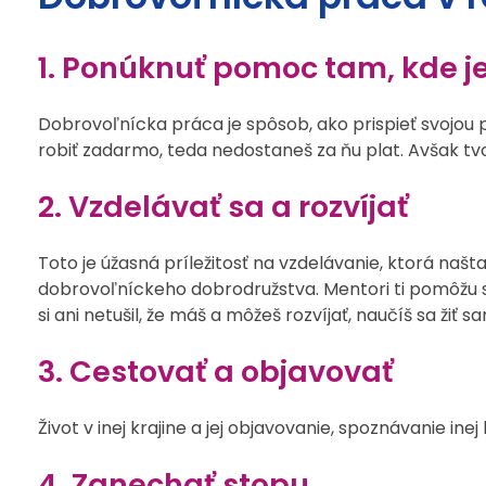
1. Ponúknuť pomoc tam, kde j
Dobrovoľnícka práca je spôsob, ako prispieť svojou 
robiť zadarmo, teda nedostaneš za ňu plat. Avšak tv
2. Vzdelávať sa a rozvíjať
Toto je úžasná príležitosť na vzdelávanie, ktorá našt
dobrovoľníckeho dobrodružstva. Mentori ti pomôžu stano
si ani netušil, že máš a môžeš rozvíjať, naučíš sa ži
3. Cestovať a objavovať
Život v inej krajine a jej objavovanie, spoznávanie 
4. Zanechať stopu