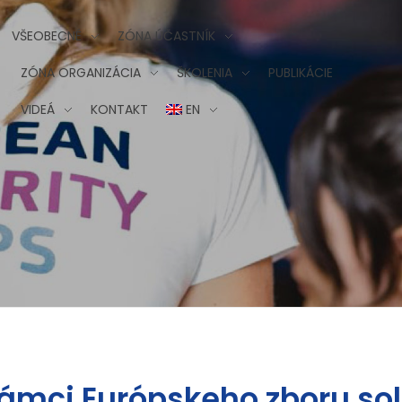
VŠEOBECNÉ
ZÓNA ÚČASTNÍK
ZÓNA ORGANIZÁCIA
ŠKOLENIA
PUBLIKÁCIE
VIDEÁ
KONTAKT
EN
mci Európskeho zboru solid