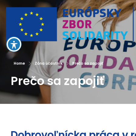
European Solidarity Corps
Home
Zóna účastník
Prečo sa zapojiť
Prečo sa zapojiť
Dobrovoľnícka práca v rá