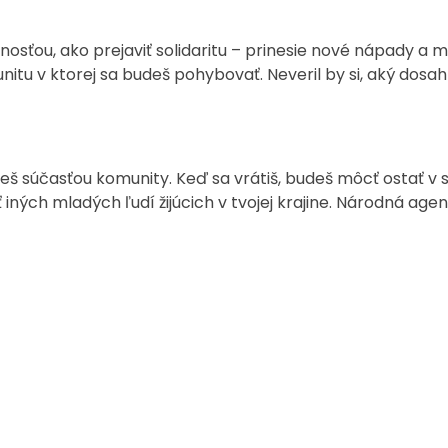
osťou, ako prejaviť solidaritu – prinesie nové nápady a 
tu v ktorej sa budeš pohybovať. Neveril by si, aký dosa
eš súčasťou komunity. Keď sa vrátiš, budeš môcť ostať v 
ť iných mladých ľudí žijúcich v tvojej krajine. Národná a