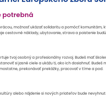
e potrebná
prácou, možnosť ukázať solidaritu a pomôcť komunitám, kt
oje cestovné náklady, ubytovanie, strava a poistenie bu
artuje tvoj osobný a profesionálny rozvoj. Budeš mať škol
viť si jasné ciele a ukážu ti, ako ich dosiahnuť. Budeš mať
ť samostatne, prekonávať prekážky, pracovať v tíme a pod.
inej kultúry alebo nájdenie si nových priateľov bude nevy