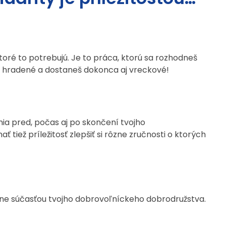
oré to potrebujú. Je to práca, ktorú sa rozhodneš
dú hradené a dostaneš dokonca aj vreckové!
enia pred, počas aj po skončení tvojho
 tiež príležitosť zlepšiť si rôzne zručnosti o ktorých
hnutne súčasťou tvojho dobrovoľníckeho dobrodružstva.