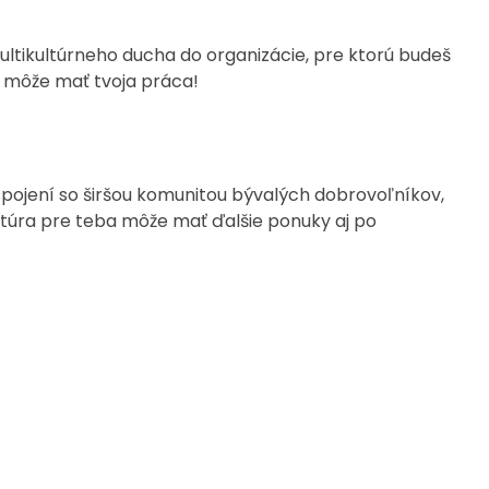
multikultúrneho ducha do organizácie, pre ktorú budeš
h môže mať tvoja práca!
spojení so širšou komunitou bývalých dobrovoľníkov,
gentúra pre teba môže mať ďalšie ponuky aj po