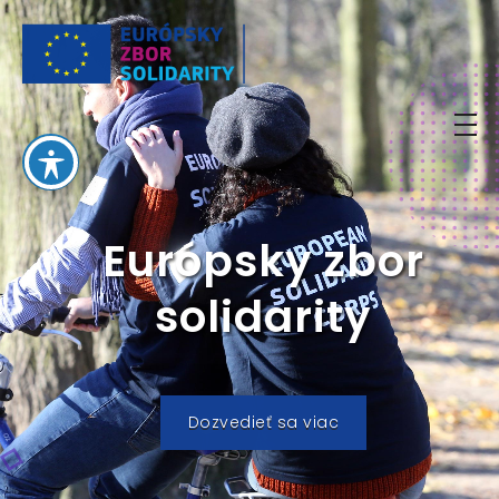
European Solidarity Corps
Európsky zbor
solidarity
Dozvedieť sa viac