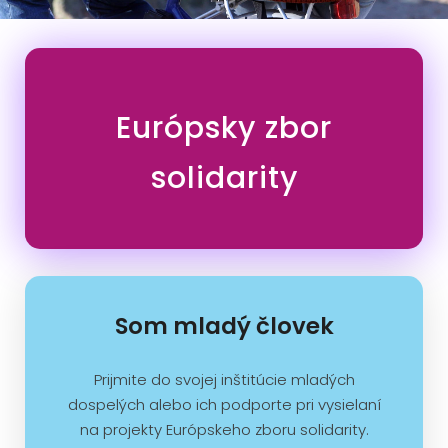
Európsky zbor
solidarity
Som mladý človek
Prijmite do svojej inštitúcie mladých
dospelých alebo ich podporte pri vysielaní
na projekty Európskeho zboru solidarity.