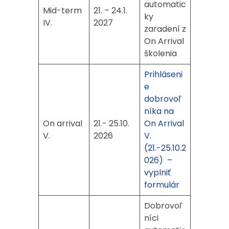
automatic
Mid-term
21. – 24.1.
ky
IV.
2027
zaradení z
On Arrival
školenia
Prihláseni
e
dobrovoľ
níka na
On arrival
21.- 25.10.
On Arrival
V.
2026
V.
(21.-25.10.2
026) –
vyplniť
formulár
Dobrovoľ
níci