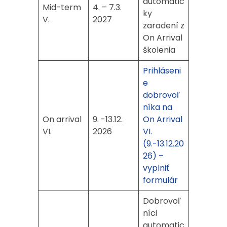
automatic
Mid-term
4. – 7.3.
ky
V.
2027
zaradení z
On Arrival
školenia
Prihláseni
e
dobrovoľ
níka na
On arrival
9. -13.12.
On Arrival
VI.
2026
VI.
(9.-13.12.20
26) –
vyplniť
formulár
Dobrovoľ
níci
automatic