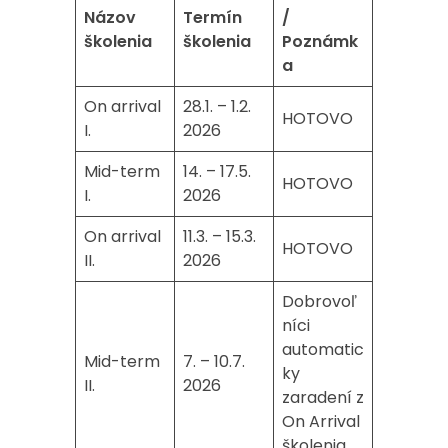
Názov
Termín
/
školenia
školenia
Poznámk
a
On arrival
28.1. – 1.2.
HOTOVO
I.
2026
Mid-term
14. – 17.5.
HOTOVO
I.
2026
On arrival
11.3. – 15.3.
HOTOVO
II.
2026
Dobrovoľ
níci
automatic
Mid-term
7. – 10.7.
ky
II.
2026
zaradení z
On Arrival
školenia