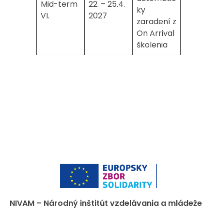
Mid-term
22. – 25.4.
ky
VI.
2027
zaradení z
On Arrival
školenia
NIVAM – Národný inštitút vzdelávania a mládeže