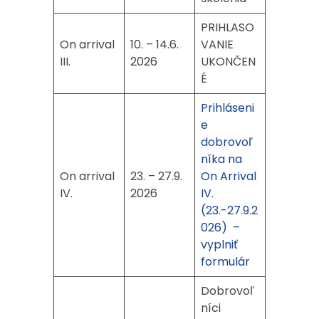
PRIHLASO
On arrival
10. – 14.6.
VANIE
III.
2026
UKONČEN
É
Prihláseni
e
dobrovoľ
níka na
On arrival
23. – 27.9.
On Arrival
IV.
2026
IV.
(23.-27.9.2
026) –
vyplniť
formulár
Dobrovoľ
níci