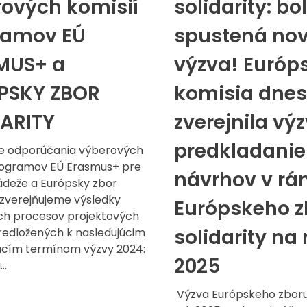
ových komisií
solidarity: bo
ramov EÚ
spustená no
MUS+ a
výzva! Európ
PSKY ZBOR
komisia dne
DARITY
zverejnila vý
predkladanie
e odporúčania výberových
rogramov EÚ Erasmus+ pre
návrhov v rá
ádeže a Európsky zbor
, zverejňujeme výsledky
Európskeho z
h procesov projektových
solidarity na 
predložených k nasledujúcim
cím termínom výzvy 2024:
2025
..
Výzva Európskeho zboru 