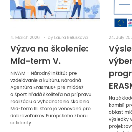
4. March 2026
by
Laura Beluskova
24. July 20
Výzva na školenie:
Výsl
Mid-term V.
výber
prog
NIVAM – Národný inštitút pre
vzdelávanie a kultúru, Národná
ERAS
Agentúra Erasmus+ pre mládež
a šport hľadá školiteľa na prípravu
Na základ
realizáciu a vyhodnotenie školenia
komisií p
Mid-term III. ktoré je venované pre
oblasť ml
dobrovoľníkov Európskeho zboru
výsledky 
solidarity. ...
projektov