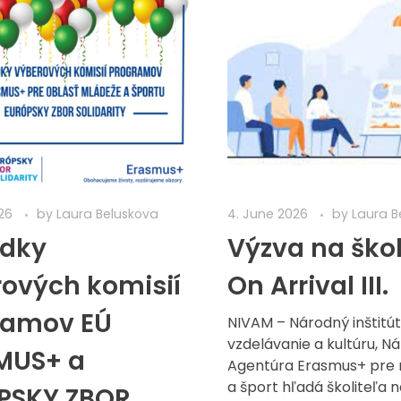
26
by
Laura Beluskova
4. June 2026
by
Laura B
edky
Výzva na škol
ových komisií
On Arrival III.
ramov EÚ
NIVAM – Národný inštitút
vzdelávanie a kultúru, N
MUS+ a
Agentúra Erasmus+ pre
a šport hľadá školiteľa 
PSKY ZBOR