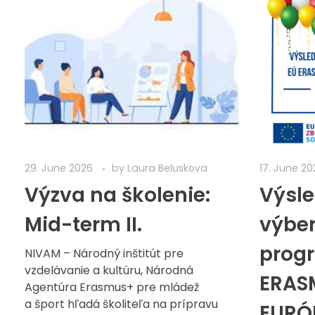
29. June 2026
by
Laura Beluskova
17. June 20
Výzva na školenie:
Výsl
Mid-term II.
výber
prog
NIVAM – Národný inštitút pre
vzdelávanie a kultúru, Národná
ERAS
Agentúra Erasmus+ pre mládež
a šport hľadá školiteľa na prípravu
EURÓ