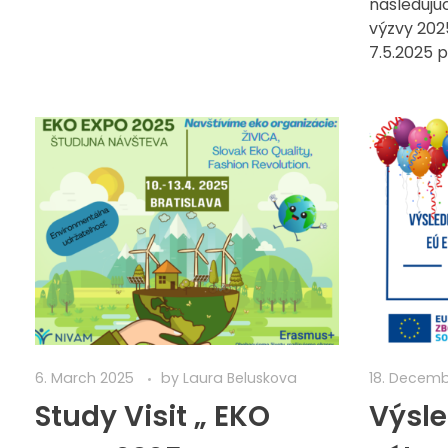
nasleduj
výzvy 202
7.5.2025 pr
6. March 2025
by
Laura Beluskova
18. Decem
Study Visit „ EKO
Výsl