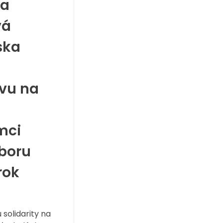
la
vá
ska
s
zvu na
mci
boru
rok
solidarity na