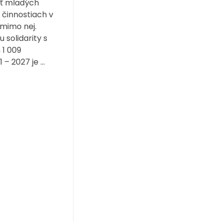
sť mladých
 činnostiach v
 mimo nej.
solidarity s
1 009
– 2027 je ...