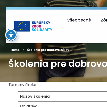
Všeobecné
Zó
Európsky zbor solidarity
Home
Školenia pre dobrovoľníkov
Školenia pre dobrov
Termíny školení:
Názov školenia
On arrival I.