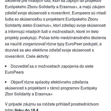
Školenie pre mladých ľudí, ktorí sa zapojili do projektov
Európskeho Zboru Solidarity a Erasmus+, a majú záujem
zdieľať svoje skúsenosti s rovesníkmi. Europeers sú mladí
ľudia so skúsenosťou s projektami Európskeho Zboru
Solidarity alebo Erasmus+, ktorí zdieľajú svoje skúsenosti
a informujú mladých ľudí o možnostiach, ktoré im tieto
projekty poskytujú. Počas tohto medzinárodného školenia
sa naučíš zorganizovať rôzne typy EuroPeer podujatí, a
dozvieš sa ako efektívne zdieľať svoje skúsenosti s
rovesníkmi. Ciele aktivity:
Dozvedieť sa o možnostiach zapojenia do siete
EuroPeers
Objaviť rôzne spôsoby efektívneho zdieľania
skúseností s projektami v rámci programov Európsky
Zbor Solidarity a Erasmus+
V prípade záujmu sa môžete prihlásiť prostredníctvom
tohto
linku
do 18.4
.