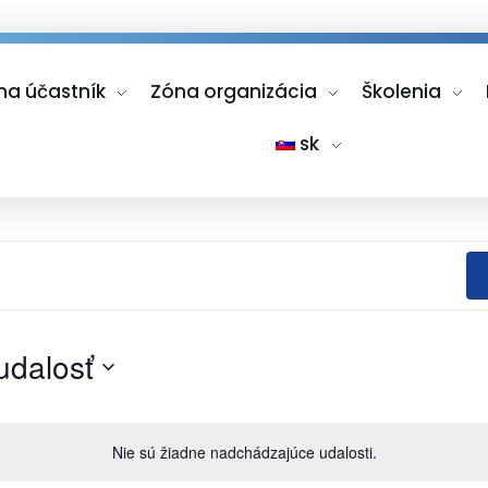
na účastník
Zóna organizácia
Školenia
sk
udalosť
Nie sú žiadne nadchádzajúce udalosti.