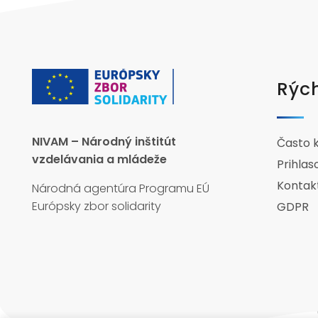
Rých
NIVAM – Národný inštitút
Často 
vzdelávania a mládeže
Prihlas
Kontak
Národná agentúra Programu EÚ
Európsky zbor solidarity
GDPR