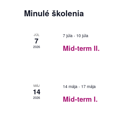
Navigation
Minulé školenia
JÚL
7 júla
-
10 júla
7
Mid-term II.
2026
MÁJ
14 mája
-
17 mája
14
Mid-term I.
2026