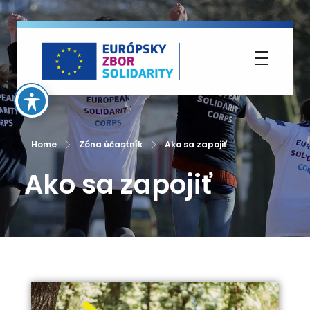
Európsky zbor solidarity
Home
Zóna účastník
Ako sa zapojiť
Ako sa zapojiť