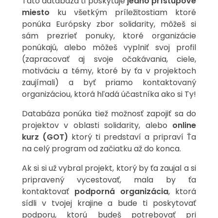
Táto databáza ti poskytuje
jedno prístupové
miesto
ku všetkým príležitostiam ktoré
ponúka Európsky zbor solidarity, môžeš si
sám prezrieť ponuky, ktoré organizácie
ponúkajú, alebo môžeš vyplniť svoj profil
(zapracovať aj svoje očakávania, ciele,
motiváciu a témy, ktoré by ťa v projektoch
zaujímali) a byť priamo kontaktovaný
organizáciou, ktorá hľadá účastníka ako si Ty!
Databáza ponúka tiež možnosť zapojiť sa do
projektov v oblasti solidarity, alebo
online
kurz (GOT)
ktorý ti predstaví a pripraví Ťa
na celý program od začiatku až do konca.
Ak si si už vybral projekt, ktorý by ťa zaujal a si
pripravený vycestovať, mala by ťa
kontaktovať
podporná organizácia
, ktorá
sídli v tvojej krajine a bude ti poskytovať
podporu, ktorú budeš potrebovať pri