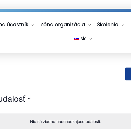
na účastník
Zóna organizácia
Školenia
sk
udalosť
Nie sú žiadne nadchádzajúce udalosti.