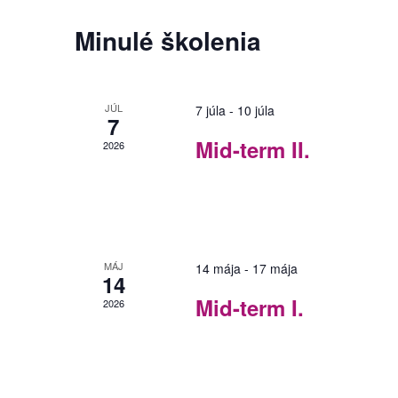
Navigation
Minulé školenia
JÚL
7 júla
-
10 júla
7
Mid-term II.
2026
MÁJ
14 mája
-
17 mája
14
Mid-term I.
2026