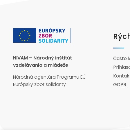
Rých
NIVAM – Národný inštitút
Často 
vzdelávania a mládeže
Prihlas
Kontak
Národná agentúra Programu EÚ
Európsky zbor solidarity
GDPR