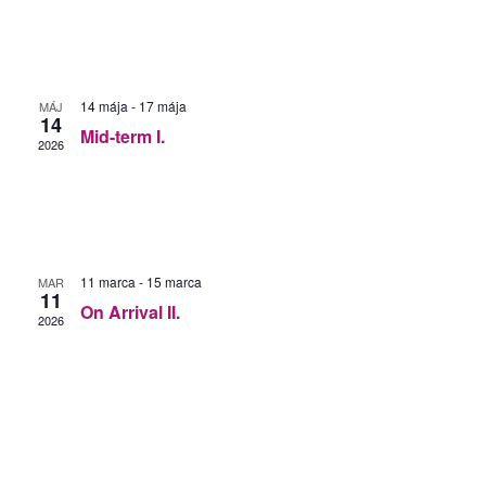
Vie
Navi
14 mája
-
17 mája
MÁJ
14
Mid-term I.
2026
11 marca
-
15 marca
MAR
11
On Arrival II.
2026