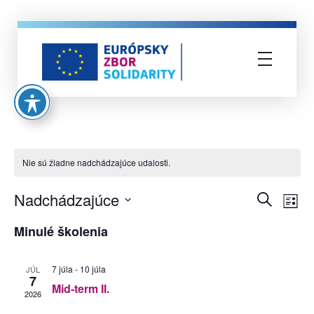
Európsky zbor solidarity
Nie sú žiadne nadchádzajúce udalosti.
Nadchádzajúce
škol
Vyhľadať
Ud
Zozn
Vyberte
Minulé školenia
Na
dátum.
Sea
Zo
7 júla
-
10 júla
JÚL
and
7
Mid-term II.
2026