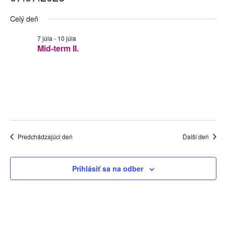
Na
Sea
Vyberte
Celý deň
dátum.
Zo
and
7 júla
-
10 júla
Mid-term II.
Vie
Navi
Predchádzajúci deň
Ďalší deň
Prihlásiť sa na odber