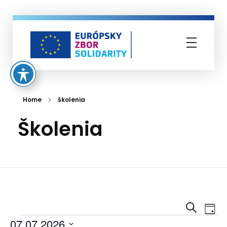
Európsky zbor solidarity
Home
školenia
školenia
škol
Vyhľadať
Ud
Deň
07.07.2026