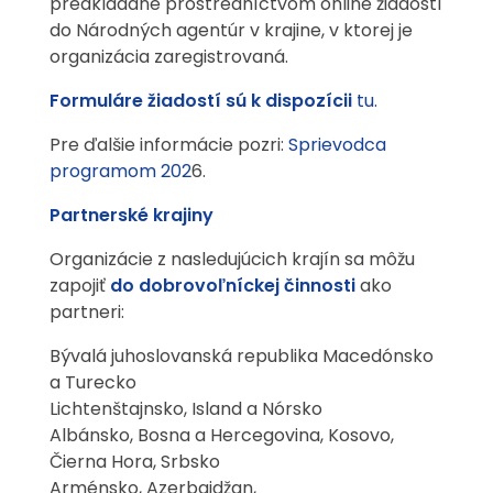
predkladané prostredníctvom online žiadostí
do Národných agentúr v krajine, v ktorej je
organizácia zaregistrovaná.
Formuláre žiadostí sú k dispozícii
tu.
Pre ďalšie informácie pozri:
Sprievodca
programom 202
6.
Partnerské krajiny
Organizácie z nasledujúcich krajín sa môžu
zapojiť
do dobrovoľníckej činnosti
ako
partneri:
Bývalá juhoslovanská republika Macedónsko
a Turecko
Lichtenštajnsko, Island a Nórsko
Albánsko, Bosna a Hercegovina, Kosovo,
Čierna Hora, Srbsko
Arménsko, Azerbajdžan,