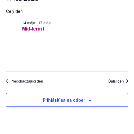
Na
Sea
Vyberte
Celý deň
dátum.
Zo
and
14 mája
-
17 mája
Mid-term I.
Vie
Navi
Predchádzajúci deň
Ďalší deň
Prihlásiť sa na odber