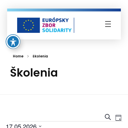
Európsky zbor solidarity
Home
školenia
školenia
škol
Vyhľadať
Ud
Deň
17.05.2026