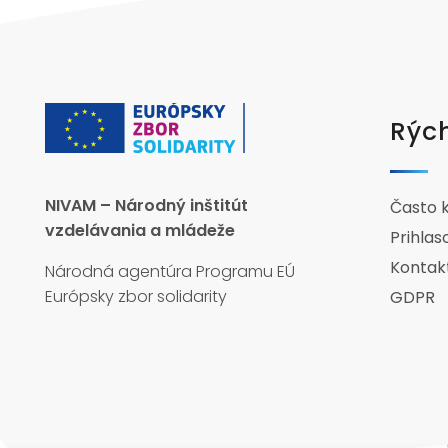
Rých
NIVAM – Národný inštitút
Často 
vzdelávania a mládeže
Prihlas
Kontak
Národná agentúra Programu EÚ
Európsky zbor solidarity
GDPR