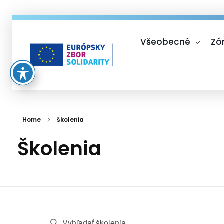
Všeobecné
Zó
Európsky zbor solidarity
Home
školenia
školenia
školenia
Enter