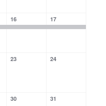
1
1
16
17
udalosť,
udalosť,
0
0
23
24
udalosti,
udalosti,
0
0
30
31