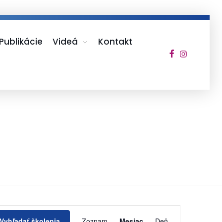
Publikácie
Videá
Kontakt
Udalosť
Vyhľadať školenia
Zoznam
Mesiac
Deň