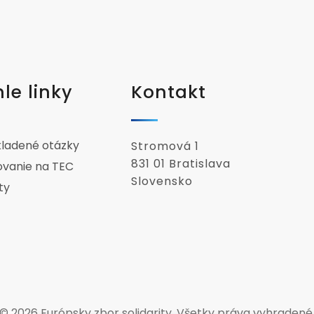
le linky
Kontakt
kladené otázky
Stromová 1
831 01 Bratislava
ovanie na TEC
Slovensko
ty
© 2026 Európsky zbor solidarity. Všetky práva vyhradené