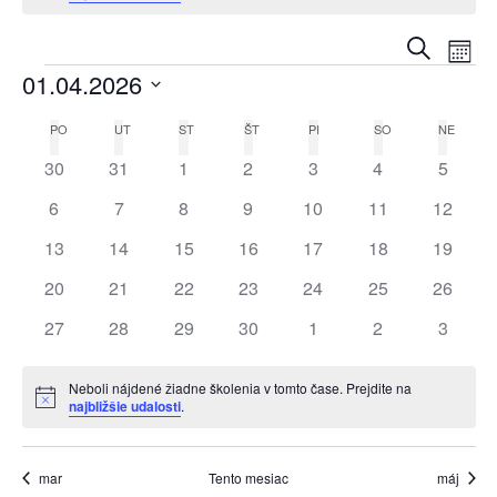
škol
Vyhľadať
Ud
Mesi
01.04.2026
Na
Sea
Vyberte
PO
UT
ST
ŠT
PI
SO
NE
Kalendár
dátum.
Zo
0
0
0
0
0
0
0
30
31
1
2
3
4
5
and
udalosti
udalosti
udalosti
udalosti
udalosti
udalosti
udalost
z
0
0
0
0
0
0
0
6
7
8
9
10
11
12
udalosti
udalosti
udalosti
udalosti
udalosti
udalosti
udalosti
Vie
0
0
0
0
0
0
0
13
14
15
16
17
18
19
školenia
udalosti
udalosti
udalosti
udalosti
udalosti
udalosti
udalosti
0
0
0
0
0
0
0
20
21
22
23
24
25
26
Navi
udalosti
udalosti
udalosti
udalosti
udalosti
udalosti
udalosti
0
0
0
0
0
0
0
27
28
29
30
1
2
3
udalosti
udalosti
udalosti
udalosti
udalosti
udalosti
udalost
Neboli nájdené žiadne školenia v tomto čase. Prejdite na
Notice
najbližšie udalosti
.
mar
Tento mesiac
máj