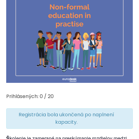
Prihlásených: 0 / 20
Registrácia bola ukončená po naplnení
kapacity.
Š
kolenie je zamerané na preskúmanie rozdielov medzi