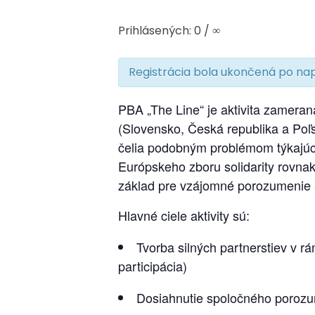
Prihlásených: 0 / ∞
Registrácia bola ukončená po nap
PBA „The Line“ je aktivita zameran
(Slovensko, Česká republika a Poľs
čelia podobným problémom týkajúcim
Európskeho zboru solidarity rovnak
základ pre vzájomné porozumenie 
Hlavné ciele aktivity sú:
Tvorba silných partnerstiev v rám
participácia)
Dosiahnutie spoločného porozume