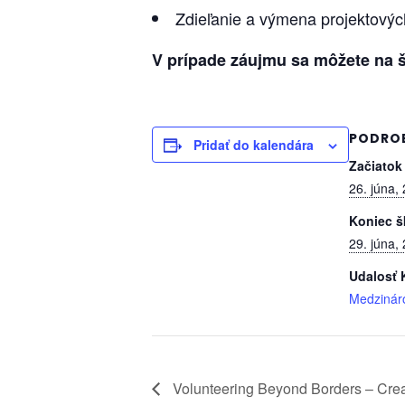
Zdieľanie a výmena projektovýc
V prípade záujmu sa môžete na š
PODRO
Pridať do kalendára
Začiatok
26. júna,
Koniec š
29. júna,
Udalosť 
Medzinár
Volunteering Beyond Borders – Creat