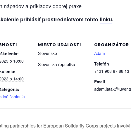
h nápadov a príkladov dobrej praxe
kolenie prihlásiť prostredníctvom tohto
linku
.
BNOSTI
MIESTO UDALOSTI
ORGANIZÁTOR
Slovensko
Adam
 školenia:
 2023 o 18:00
Telefón
Slovenská republika
+421 908 67 88 13
kolenia:
 2023 o 14:00
Email
adam.latak@iuvent
Kategória:
odné školenia
ing partnerships for European Solidarity Corps projects involv