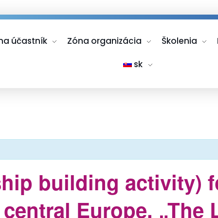
na účastník
Zóna organizácia
Školenia
sk
ip building activity) f
 central Europe. „The 