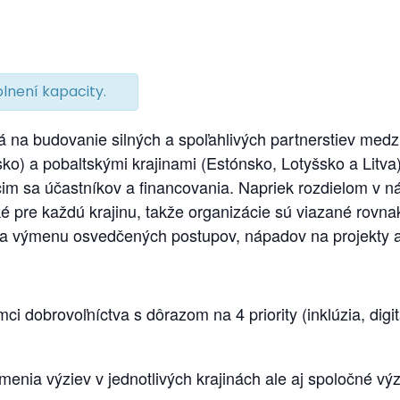
lnení kapacity.
á na budovanie silných a spoľahlivých partnerstiev medz
ko) a pobaltskými krajinami (Estónsko, Lotyšsko a Litva)
 sa účastníkov a financovania. Napriek rozdielom v nár
é pre každú krajinu, takže organizácie sú viazané rovnak
a výmenu osvedčených postupov, nápadov na projekty a 
ci dobrovoľníctva s dôrazom na 4 priority (inklúzia, digit
nia výziev v jednotlivých krajinách ale aj spoločné vý