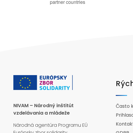
partner countries
Rých
NIVAM – Národný inštitút
Často 
vzdelávania a mládeže
Prihlas
Kontak
Národná agentúra Programu EÚ
Európsky zbor solidarity
GDPR