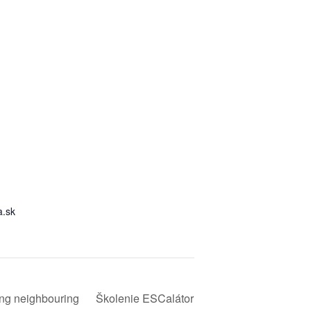
a.sk
ing neighbouring
Školenie ESCalátor