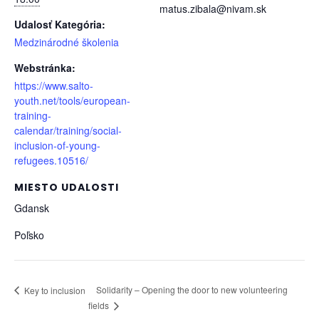
matus.zibala@nivam.sk
Udalosť Kategória:
Medzinárodné školenia
Webstránka:
https://www.salto-
youth.net/tools/european-
training-
calendar/training/social-
inclusion-of-young-
refugees.10516/
MIESTO UDALOSTI
Gdansk
Poľsko
Solidarity – Opening the door to new volunteering
Key to inclusion
fields