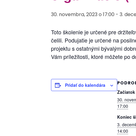
30. novembra, 2023 o 17:00
-
3. dec
Toto školenie je určené pre držiteľo
čelili. Podujatie je určené na posil
projektu s ostatnými bývalými dobr
Vám príležitosti, ktoré môžete po do
PODRO
Pridať do kalendára
Začiatok
30. nove
17:00
Koniec š
3. decem
14:00