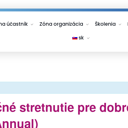
na účastník
Zóna organizácia
Školenia
sk
né stretnutie pre dobr
Annual)