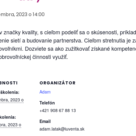
embra, 2023 o 14:00
v značky kvality, s cieľom podeliť sa o skúsenosti, príkla
nenie sietí a budovanie partnerstva. Cieľom stretnutia je 
ovoľníkmi. Dozviete sa ako zužitkovať získané kompeten
brovoľníckej činnosti využiť.
BNOSTI
ORGANIZÁTOR
Adam
 školenia:
mbra, 2023 o
Telefón
+421 908 67 88 13
kolenia:
Email
bra, 2023 o
adam.latak@iuventa.sk