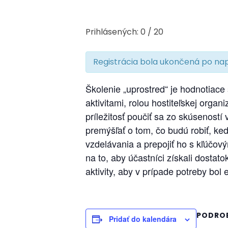
Prihlásených: 0 / 20
Registrácia bola ukončená po nap
Školenie „uprostred“ je hodnotiace
aktivitami, rolou hostiteľskej orga
príležitosť poučiť sa zo skúseností
premýšľať o tom, čo budú robiť, ke
vzdelávania a prepojiť ho s kľúčov
na to, aby účastníci získali dostat
aktivity, aby v prípade potreby bol e
PODRO
Pridať do kalendára