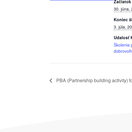
Začiatok
30. júna,
Koniec š
3. júla, 2
Udalosť 
Školenia 
dobrovoľn
PBA (Partnership building activity) f