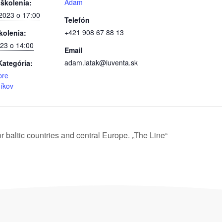
Adam
 školenia:
 2023 o 17:00
Telefón
+421 908 67 88 13
kolenia:
023 o 14:00
Email
adam.latak@iuventa.sk
Kategória:
pre
íkov
or baltic countries and central Europe. „The Line“