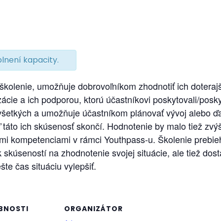
lnení kapacity.
 školenie, umožňuje dobrovoľníkom zhodnotiť ich doteraj
nizácie a ich podporou, ktorú účastníkovi poskytovali/pos
 všetkých a umožňuje účastníkom plánovať vývoj alebo ďal
ď táto ich skúsenosť skončí. Hodnotenie by malo tiež z
ými kompetenciami v rámci Youthpass-u. Školenie prebie
ok skúseností na zhodnotenie svojej situácie, ale tiež d
šte čas situáciu vylepšiť.
BNOSTI
ORGANIZÁTOR