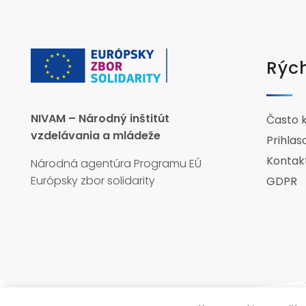
Rých
NIVAM – Národný inštitút
Často 
vzdelávania a mládeže
Prihlas
Kontak
Národná agentúra Programu EÚ
Európsky zbor solidarity
GDPR