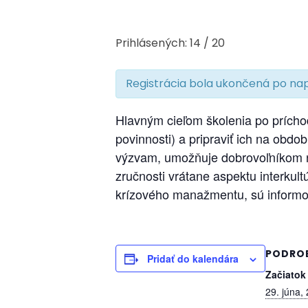
Prihlásených: 14 / 20
Registrácia bola ukončená po nap
Hlavným cieľom školenia po príchod
povinnosti) a pripraviť ich na obd
výzvam, umožňuje dobrovoľníkom n
zručnosti vrátane aspektu interkult
krízového manažmentu, sú informo
PODRO
Pridať do kalendára
Začiatok
29. júna,