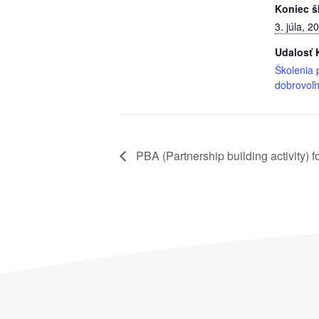
Koniec š
3. júla, 2
Udalosť 
Školenia 
dobrovoľn
PBA (Partnership building activity) f