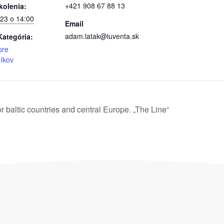
+421 908 67 88 13
kolenia:
023 o 14:00
Email
adam.latak@iuventa.sk
Kategória:
pre
íkov
or baltic countries and central Europe. „The Line“