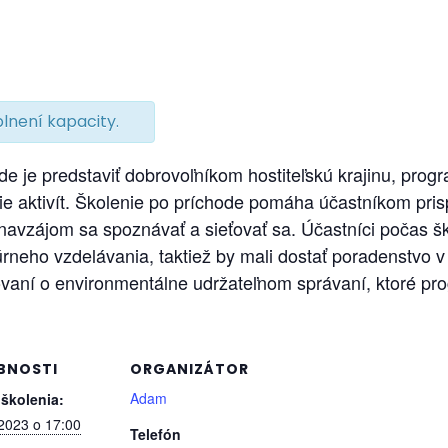
lnení kapacity.
e je predstaviť dobrovoľníkom hostiteľskú krajinu, progr
obie aktivít. Školenie po príchode pomáha účastníkom pr
avzájom sa spoznávať a sieťovať sa. Účastníci počas š
úrneho vzdelávania, taktiež by mali dostať poradenstvo v
vaní o environmentálne udržateľnom správaní, ktoré pr
BNOSTI
ORGANIZÁTOR
Adam
 školenia:
 2023 o 17:00
Telefón