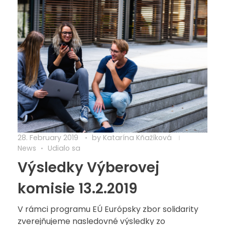
28. February 2019
by
Katarína Kňažíková
News
Udialo sa
Výsledky Výberovej
komisie 13.2.2019
V rámci programu EÚ Európsky zbor solidarity
zverejňujeme nasledovné výsledky zo