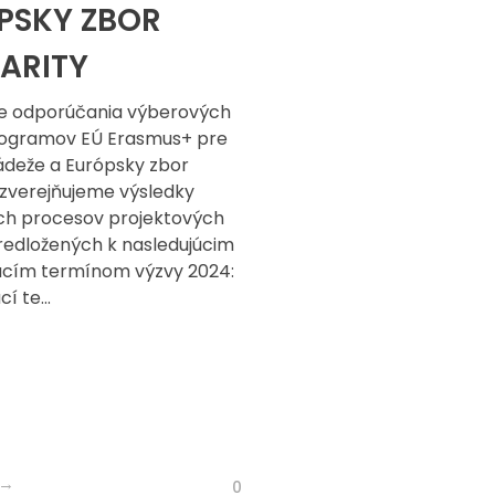
PSKY ZBOR
DARITY
e odporúčania výberových
rogramov EÚ Erasmus+ pre
ádeže a Európsky zbor
, zverejňujeme výsledky
h procesov projektových
predložených k nasledujúcim
cím termínom výzvy 2024:
í te...
0