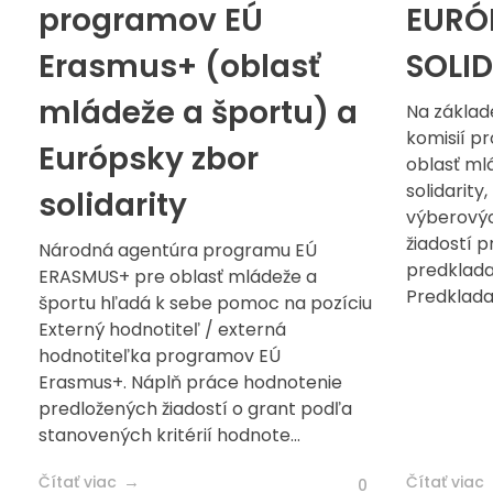
programov EÚ
EURÓ
Erasmus+ (oblasť
SOLI
mládeže a športu) a
Na základ
komisií p
Európsky zbor
oblasť ml
solidarity
solidarity
výberovýc
žiadostí 
Národná agentúra programu EÚ
predklada
ERASMUS+ pre oblasť mládeže a
Predkladac
športu hľadá k sebe pomoc na pozíciu
Externý hodnotiteľ / externá
hodnotiteľka programov EÚ
Erasmus+. Náplň práce hodnotenie
predložených žiadostí o grant podľa
stanovených kritérií hodnote...
Čítať viac
Čítať viac
0