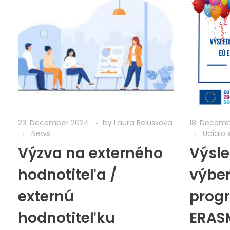
23. December 2024
by
Laura Beluskova
18. Decem
News
Udialo 
Výzva na externého
Výsl
hodnotiteľa /
výber
externú
prog
hodnotiteľku
ERAS