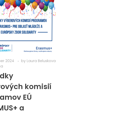
ber 2024
by
Laura Beluskova
sa
edky
ových komisií
ramov EÚ
MUS+ a