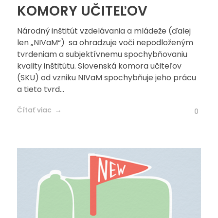
KOMORY UČITEĽOV
Národný inštitút vzdelávania a mládeže (ďalej
len „NIVaM“) sa ohradzuje voči nepodloženým
tvrdeniam a subjektívnemu spochybňovaniu
kvality inštitútu. Slovenská komora učiteľov
(SKU) od vzniku NIVaM spochybňuje jeho prácu
a tieto tvrd...
Čítať viac
0