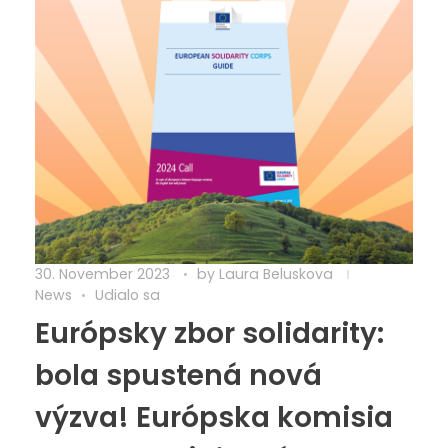
30. November 2023
by
Laura Beluskova
News
Udialo sa
Európsky zbor solidarity:
bola spustená nová
výzva! Európska komisia