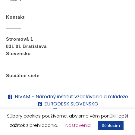
Kontakt
Stromová 1
831 01 Bratislava
Slovensko
Sociálne siete
NIVAM – Národný inštitút vzdelávania a mládeže
EURODESK SLOVENSKO
nivam_sk
Súbory cookies používame, aby sme vám ponúkli lepší
eurodesk_sk
zážitok z prehliadania.
Nastavenia
Súhlasím
© 2026 Európsky zbor solidarity. Všetky práva vyhradené.