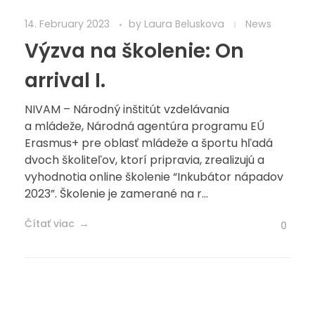
14. February 2023
by
Laura Beluskova
News
Výzva na školenie: On
arrival I.
NIVAM – Národný inštitút vzdelávania
a mládeže, Národná agentúra programu EÚ
Erasmus+ pre oblasť mládeže a športu hľadá
dvoch školiteľov, ktorí pripravia, zrealizujú a
vyhodnotia online školenie “Inkubátor nápadov
2023”. Školenie je zamerané na r...
Čítať viac
0