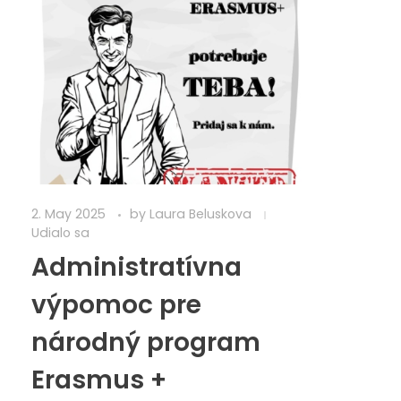
2. May 2025
by
Laura Beluskova
Udialo sa
Administratívna
výpomoc pre
národný program
Erasmus +