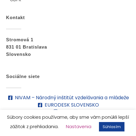
Kontakt
Stromová 1
831 01 Bratislava
Slovensko
Sociálne siete
NIVAM – Národný inštitút vzdelávania a mládeže
EURODESK SLOVENSKO
nivam_sk
Súbory cookies používame, aby sme vám ponúkli lepší
eurodesk_sk
zážitok z prehliadania.
Nastavenia
Súhlasím
© 2026 Európsky zbor solidarity. Všetky práva vyhradené.