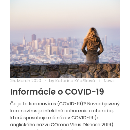
25. March 2020
by
Katarína Kňažíková
News
Informácie o COVID-19
Čo je to koronavírus (COVID-19)? Novoobjavený
koronavírus je infekčné ochorenie a choroba,
ktorú spôsobuje má názov COVID-19 (z
anglického názvu COrona VIrus DIsease 2019).