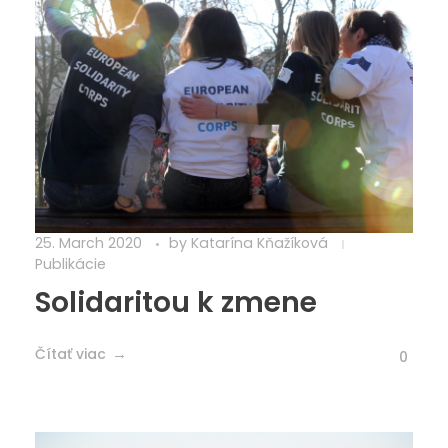
25. March 2020
by
Katarína Kňažíková
Publikácie
Solidaritou k zmene
Čítať viac
0