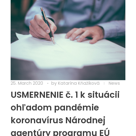
25. March 2020
by
Katarína Kňažíková
News
USMERNENIE č. 1 k situácii
ohľadom pandémie
koronavírus Národnej
agentúry programu EÚ