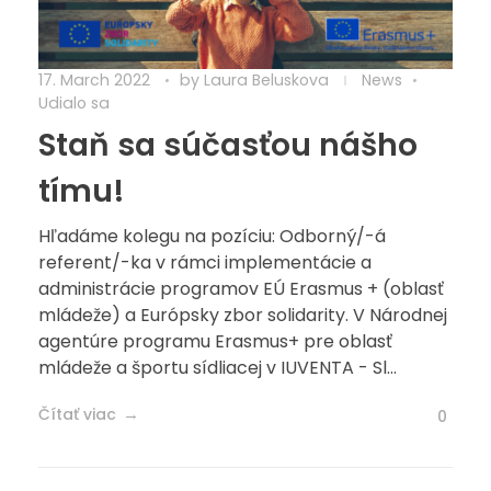
17. March 2022
by
Laura Beluskova
News
Udialo sa
Staň sa súčasťou nášho
tímu!
Hľadáme kolegu na pozíciu: Odborný/-á
referent/-ka v rámci implementácie a
administrácie programov EÚ Erasmus + (oblasť
mládeže) a Európsky zbor solidarity. V Národnej
agentúre programu Erasmus+ pre oblasť
mládeže a športu sídliacej v IUVENTA - Sl...
Čítať viac
0