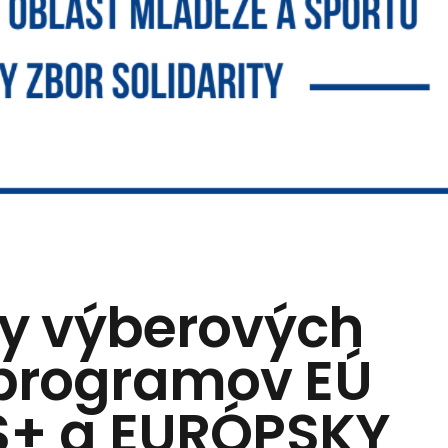
y výberových
 programov EÚ
+ a EURÓPSKY