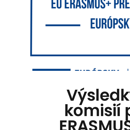
Výsledk
komisií
ERASMUS