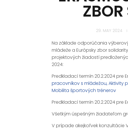
ZBOR 
29. MAY 2024
Na základe odporúčania výberový
mládeže a Európsky zbor solidari
projektových žiadostí predložený
2024:
Predkladací termín 20.2.2024 pre 
pracovníkov s mládežou, Aktivity p
Mobilita športových trénerov
Predkladací termín 20.2.2024 pre E
Všetkým úspešným žiadateľom grat
V prípade akejkoľvek konzultácie