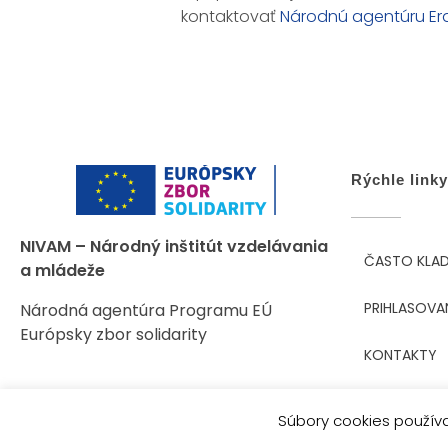
kontaktovať
Národnú agentúru Era
Rýchle linky
NIVAM – Národný inštitút vzdelávania
ČASTO KLA
a mládeže
PRIHLASOVA
Národná agentúra Programu EÚ
Európsky zbor solidarity
KONTAKTY
GDPR
Súbory cookies používa