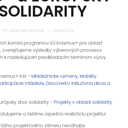
SOLIDARITY
BY
LAURA BELUSKOVA
UDIALO SA
ch komisií programov EÚ Erasmus+ pre oblasť
ty, zverejňujeme výsledky výberových procesov
ch k nasledujúcim predkladacím termínom výzvy
Erasmus+ KA1 –
Mládežnícke výmeny, Mobility
articipácie mládeže, DiscoverEU inkluzívna akcia a
urópsky zbor solidarity –
Projekty v oblasti solidarity
ulujeme a želáme úspešnú realizáciu projektu!
 Vášho projektového zámeru neváhajte