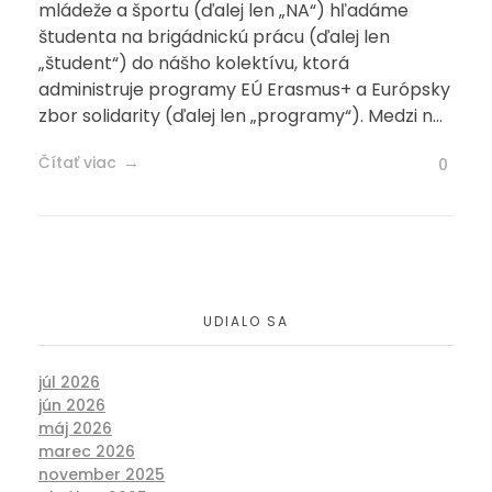
mládeže a športu (ďalej len „NA“) hľadáme
študenta na brigádnickú prácu (ďalej len
„študent“) do nášho kolektívu, ktorá
administruje programy EÚ Erasmus+ a Európsky
zbor solidarity (ďalej len „programy“). Medzi n...
Čítať viac
0
UDIALO SA
júl 2026
jún 2026
máj 2026
marec 2026
november 2025