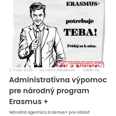
2. mája 2025
by
Laura Beluskova
Udialo sa
Administratívna výpomoc
pre národný program
Erasmus +
Národná agentúra Erasmus+ pre oblasť