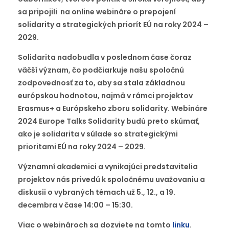
sa pripojili na online webináre o prepojení
solidarity a strategických priorít EÚ na roky 2024 –
2029.
Solidarita nadobudla v poslednom čase čoraz
väčší význam, čo podčiarkuje našu spoločnú
zodpovednosť za to, aby sa stala základnou
európskou hodnotou, najmä v rámci projektov
Erasmus+ a Európskeho zboru solidarity. Webináre
2024 Europe Talks Solidarity budú preto skúmať,
ako je solidarita v súlade so strategickými
prioritami EÚ na roky 2024 – 2029.
Významní akademici a vynikajúci predstavitelia
projektov nás privedú k spoločnému uvažovaniu a
diskusii o vybraných témach už 5., 12., a 19.
decembra v čase 14:00 – 15:30.
Viac o webinároch sa dozviete na tomto
linku
.