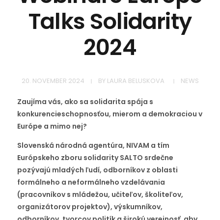
Talks Solidarity
2024
20. NOVEMBER 2024
BY
LAURA BELUSKOVA
NEWS
Zaujíma vás, ako sa solidarita spája s
konkurencieschopnosťou, mierom a demokraciou v
Európe a mimo nej?
Slovenská národná agentúra, NIVAM a tím
Európskeho zboru solidarity SALTO srdečne
pozývajú mladých ľudí, odborníkov z oblasti
formálneho a neformálneho vzdelávania
(pracovníkov s mládežou, učiteľov, školiteľov,
organizátorov projektov),
​​výskumníkov,
odborníkov, tvorcov politík a širokú verejnosť, aby