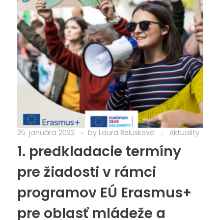
25. januára 2022
by
Laura Beluskova
Aktuality
1. predkladacie termíny
pre žiadosti v rámci
programov EÚ Erasmus+
pre oblasť mládeže a