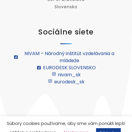
Slovensko
Sociálne siete
NIVAM – Národný inštitút vzdelávania a
mládeže
EURODESK SLOVENSKO
nivam_sk
eurodesk_sk
© 2026 Európsky zbor solidarity. Všetky práva
Súbory cookies používame, aby sme vám ponúkli lepší
vyhradené.