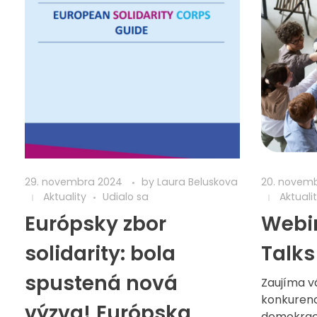
29. novembra 2024
by
Laura Beluskova
20. novem
Aktuality
Udialo sa
Aktuali
Európsky zbor
Webi
solidarity: bola
Talks
spustená nová
Zaujíma vá
konkurenc
výzva! Európska
demokraci