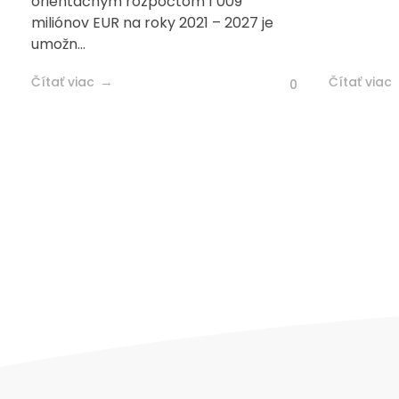
orientačným rozpočtom 1 009
miliónov EUR na roky 2021 – 2027 je
umožn...
Čítať viac
Čítať viac
0