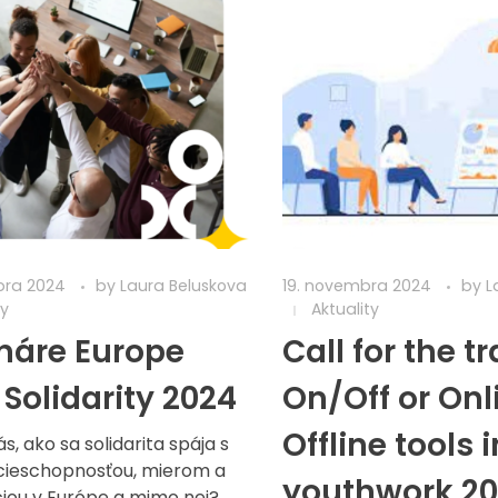
bra 2024
by
Laura Beluskova
19. novembra 2024
by
L
ty
Aktuality
náre Europe
Call for the tr
 Solidarity 2024
On/Off or Onl
Offline tools i
s, ako sa solidarita spája s
ieschopnosťou, mierom a
youthwork 2
ou v Európe a mimo nej?