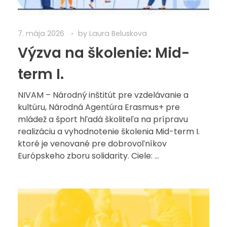
7. mája 2026
by
Laura Beluskova
Výzva na školenie: Mid-
term I.
NIVAM – Národný inštitút pre vzdelávanie a
kultúru, Národná Agentúra Erasmus+ pre
mládež a šport hľadá školiteľa na prípravu
realizáciu a vyhodnotenie školenia Mid-term I.
ktoré je venované pre dobrovoľníkov
Európskeho zboru solidarity. Ciele: ...