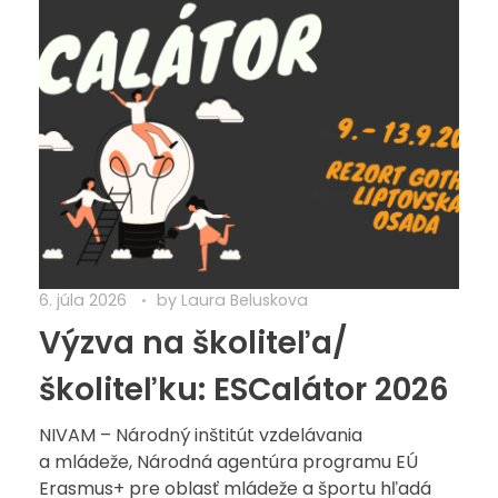
6. júla 2026
by
Laura Beluskova
Výzva na školiteľa/
školiteľku: ESCalátor 2026
NIVAM – Národný inštitút vzdelávania
a mládeže, Národná agentúra programu EÚ
Erasmus+ pre oblasť mládeže a športu hľadá