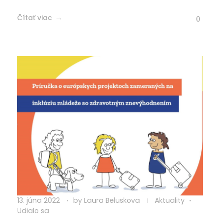
Čítať viac
0
13. júna 2022
by
Laura Beluskova
Aktuality
Udialo sa