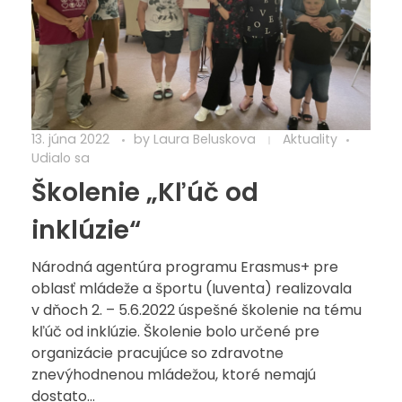
13. júna 2022
by
Laura Beluskova
Aktuality
Udialo sa
Školenie „Kľúč od
inklúzie“
Národná agentúra programu Erasmus+ pre
oblasť mládeže a športu (Iuventa) realizovala
v dňoch 2. – 5.6.2022 úspešné školenie na tému
kľúč od inklúzie. Školenie bolo určené pre
organizácie pracujúce so zdravotne
znevýhodnenou mládežou, ktoré nemajú
dostato...