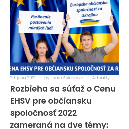
20. júna 2022
by
Laura Beluskova
Aktuality
Rozbieha sa súťaž o Cenu
EHSV pre občiansku
spoločnosť 2022
zameraná na dve témy: