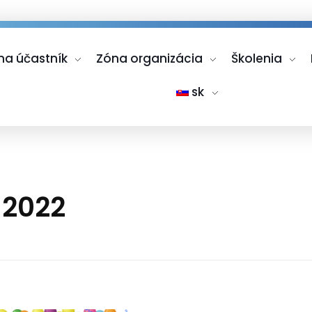
na účastník
Zóna organizácia
Školenia
sk
l 2022