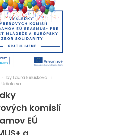
by
Laura Beluskova
Udialo sa
edky
ových komisií
ramov EÚ
MUS+ a