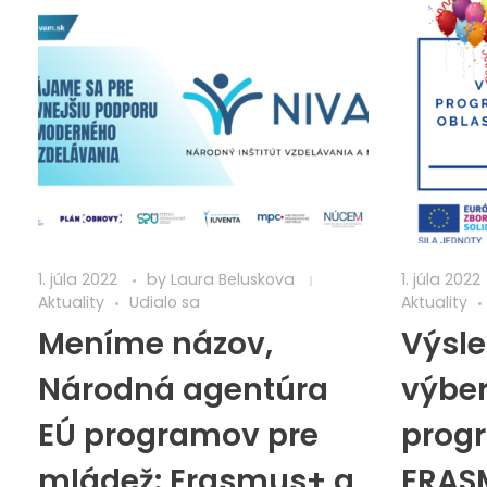
1. júla 2022
by
Laura Beluskova
1. júla 2022
Aktuality
Udialo sa
Aktuality
Meníme názov,
Výsl
Národná agentúra
výber
EÚ programov pre
prog
mládež: Erasmus+ a
ERAS