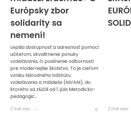
Európsky zbor
EURÓ
solidarity sa
SOLI
nemení!
Lepšia dostupnosť a adresnosť pomoci
učiteľom, skvalitnenie ponuky
vzdelávania, či posilnenie odbornosti
pre modernejšie školstvo. To je cieľom
vzniku Národného inštitútu
vzdelávania a mládeže (NIVAM), do
ktorého sa zlúčili od 1. júla Metodicko-
pedagogic...
Čítať viac
Čítať viac
0