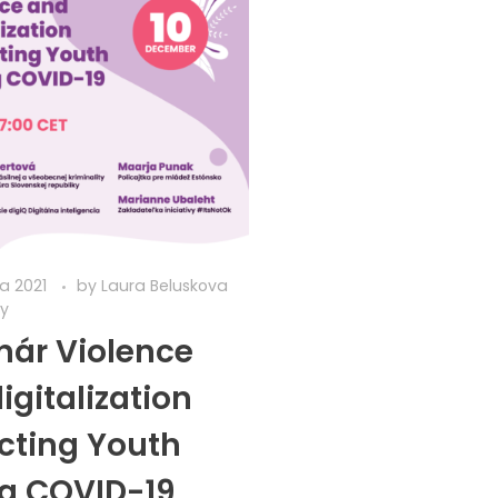
a 2021
by
Laura Beluskova
ty
ár Violence
igitalization
cting Youth
g COVID-19