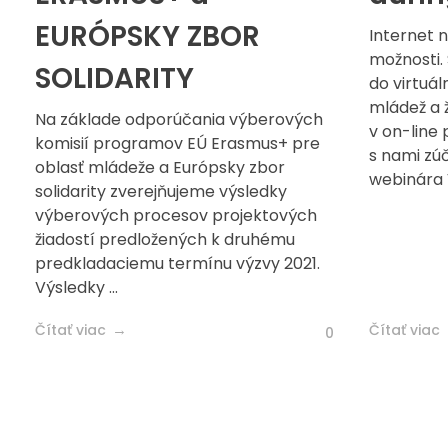
EURÓPSKY ZBOR
Internet
možnosti.
SOLIDARITY
do virtuáln
mládež a ž
Na základe odporúčania výberových
v on-line 
komisií programov EÚ Erasmus+ pre
s nami zú
oblasť mládeže a Európsky zbor
webinára V
solidarity zverejňujeme výsledky
výberových procesov projektových
žiadostí predložených k druhému
predkladaciemu termínu výzvy 2021.
Výsledky ...
Čítať viac
Čítať viac
0