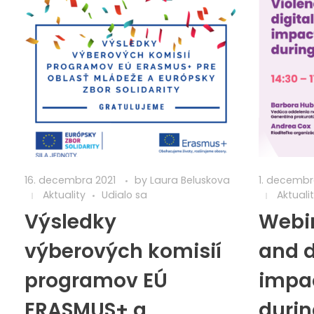
16. decembra 2021
by
Laura Beluskova
1. decembr
Aktuality
Udialo sa
Aktuali
Výsledky
Webin
výberových komisií
and d
programov EÚ
impa
ERASMUS+ a
durin