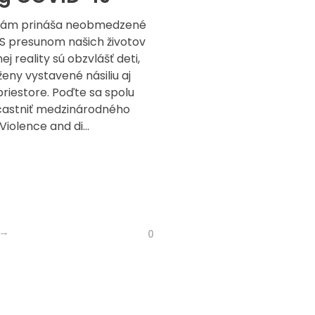
 nám prináša neobmedzené
 S presunom našich životov
ej reality sú obzvlášť deti,
eny vystavené násiliu aj
priestore. Poďte sa spolu
častniť medzinárodného
iolence and di...
0