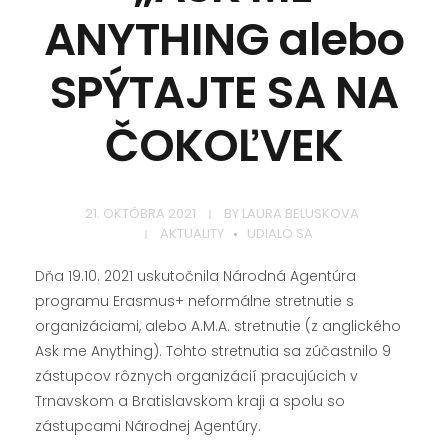
ANYTHING alebo
SPÝTAJTE SA NA
ČOKOĽVEK
21. OKTÓBRA 2021
BY
LAURA BELUSKOVA
AKTUALITY
UDIALO SA
Dňa 19.10. 2021 uskutočnila Národná Agentúra
programu Erasmus+ neformálne stretnutie s
organizáciami, alebo A.M.A. stretnutie (z anglického
Ask me Anything). Tohto stretnutia sa zúčastnilo 9
zástupcov rôznych organizácií pracujúcich v
Trnavskom a Bratislavskom kraji a spolu so
zástupcami Národnej Agentúry.