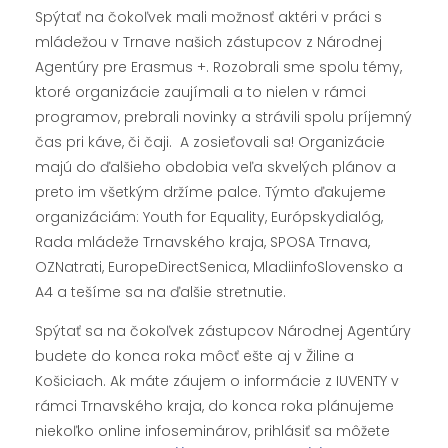
Spýtať na čokoľvek mali možnosť aktéri v práci s
mládežou v Trnave našich zástupcov z Národnej
Agentúry pre Erasmus +. Rozobrali sme spolu témy,
ktoré organizácie zaujímali a to nielen v rámci
programov, prebrali novinky a strávili spolu príjemný
čas pri káve, či čaji. A zosieťovali sa! Organizácie
majú do ďalšieho obdobia veľa skvelých plánov a
preto im všetkým držíme palce. Týmto ďakujeme
organizáciám: Youth for Equality, Európskydialóg,
Rada mládeže Trnavského kraja, SPOSA Trnava,
OZNatrati, EuropeDirectSenica, MladiinfoSlovensko a
A4 a tešíme sa na ďalšie stretnutie.
Spýtať sa na čokoľvek zástupcov Národnej Agentúry
budete do konca roka môcť ešte aj v Žiline a
Košiciach. Ak máte záujem o informácie z IUVENTY v
rámci Trnavského kraja, do konca roka plánujeme
niekoľko online infoseminárov, prihlásiť sa môžete