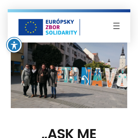
Európsky zbor solidarity
„ASK ME