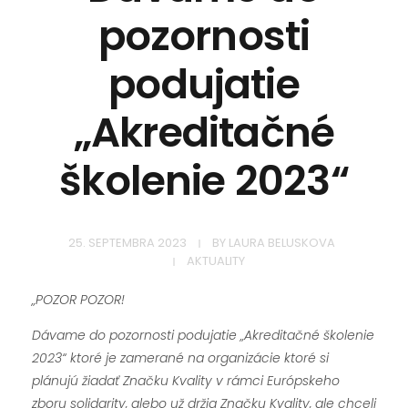
pozornosti
podujatie
„Akreditačné
školenie 2023“
25. SEPTEMBRA 2023
BY
LAURA BELUSKOVA
AKTUALITY
„POZOR POZOR!
Dávame do pozornosti podujatie „Akreditačné školenie
2023“ ktoré je zamerané na organizácie ktoré si
plánujú žiadať Značku Kvality v rámci Európskeho
zboru solidarity, alebo už držia Značku Kvality, ale chceli