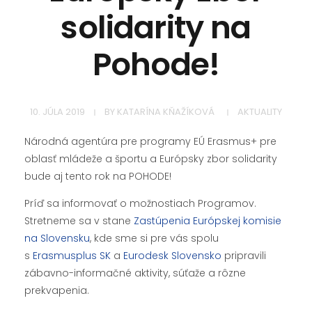
solidarity na
Pohode!
10. JÚLA 2019
BY
KATARÍNA KŇAŽÍKOVÁ
AKTUALITY
Národná agentúra pre programy EÚ Erasmus+ pre
oblasť mládeže a športu a Európsky zbor solidarity
bude aj tento rok na POHODE!
Príď sa informovať o možnostiach Programov.
Stretneme sa v stane
Zastúpenia Európskej komisie
na Slovensku
, kde sme si pre vás spolu
s
Erasmusplus SK
a
Eurodesk Slovensko
pripravili
zábavno-informačné aktivity, súťaže a rôzne
prekvapenia.