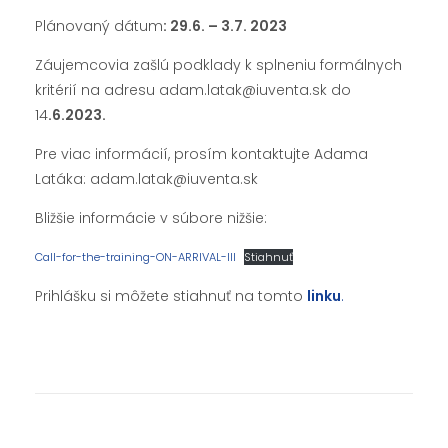
Plánovaný dátum
: 29.6. – 3.7. 2023
Záujemcovia zašlú podklady k splneniu formálnych
kritérií na adresu adam.latak@iuventa.sk do
14
.6.2023.
Pre viac informácií, prosím kontaktujte Adama
Latáka: adam.latak@iuventa.sk
Bližšie informácie v súbore nižšie:
Call-for-the-training-ON-ARRIVAL-III
Stiahnuť
Prihlášku si môžete stiahnuť na tomto
linku
.