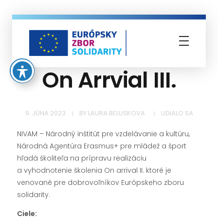
Európsky zbor solidarity
On Arrvial III.
9. JÚNA 2023
BY
LAURA BELUSKOVA
UDIALO SA
NIVAM – Národný inštitút pre vzdelávanie a kultúru,
Národná Agentúra Erasmus+ pre mládež a šport
hľadá školiteľa na prípravu realizáciu
a vyhodnotenie školenia On arrival II. ktoré je
venované pre dobrovoľníkov Európskeho zboru
solidarity.
Ciele: