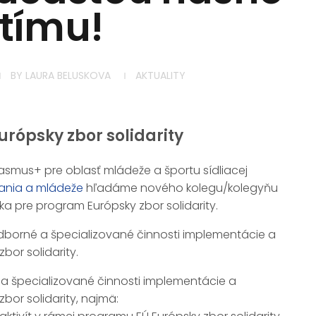
tímu!
BY
LAURA BELUSKOVA
AKTUALITY
urópsky zbor solidarity
smus+ pre oblasť mládeže a športu sídliacej
vania a mládeže
hľadáme nového kolegu/kolegyňu
ka pre program Európsky zbor solidarity.
orné a špecializované činnosti implementácie a
bor solidarity.
špecializované činnosti implementácie a
bor solidarity, najmä: