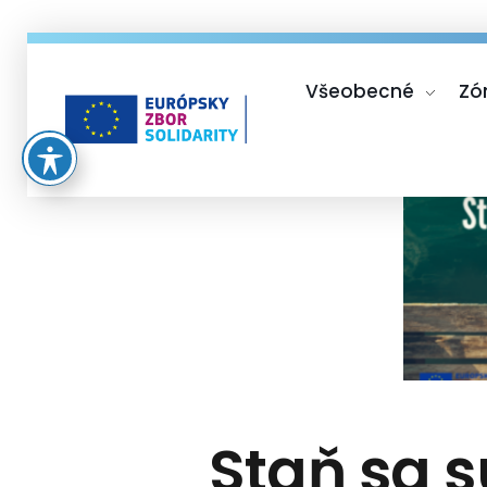
Všeobecné
Zó
Európsky zbor solidarity
Staň sa 