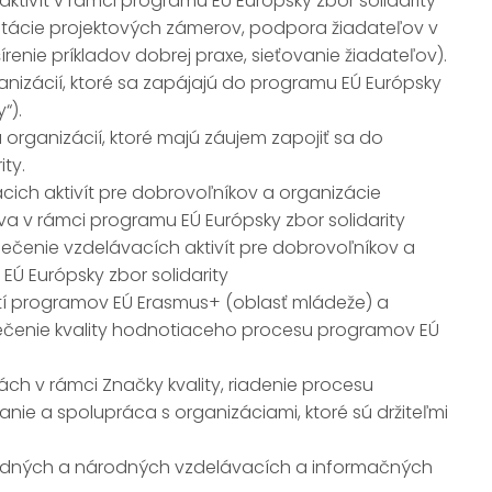
ktivít v rámci programu EÚ Európsky zbor solidarity
zultácie projektových zámerov, podpora žiadateľov v
renie príkladov dobrej praxe, sieťovanie žiadateľov).
nizácií, ktoré sa zapájajú do programu EÚ Európsky
“).
organizácií, ktoré majú záujem zapojiť sa do
ty.
cich aktivít pre dobrovoľníkov a organizácie
a v rámci programu EÚ Európsky zbor solidarity
pečenie vzdelávacích aktivít pre dobrovoľníkov a
Ú Európsky zbor solidarity
tí programov EÚ Erasmus+ (oblasť mládeže) a
pečenie kvality hodnotiaceho procesu programov EÚ
ch v rámci Značky kvality, riadenie procesu
vanie a spolupráca s organizáciami, ktoré sú držiteľmi
odných a národných vzdelávacích a informačných