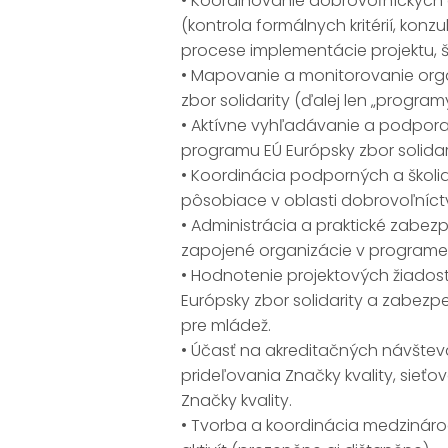
• Koordinovanie dobrovoľníckych a
(kontrola formálnych kritérií, kon
procese implementácie projektu, ší
• Mapovanie a monitorovanie orga
zbor solidarity (ďalej len „programy
• Aktívne vyhľadávanie a podpora 
programu EÚ Európsky zbor solidari
• Koordinácia podporných a školia
pôsobiace v oblasti dobrovoľníctv
• Administrácia a praktické zabez
zapojené organizácie v programe E
• Hodnotenie projektových žiados
Európsky zbor solidarity a zabez
pre mládež.
• Účasť na akreditačných návštevá
prideľovania Značky kvality, sieťo
Značky kvality.
• Tvorba a koordinácia medzinár