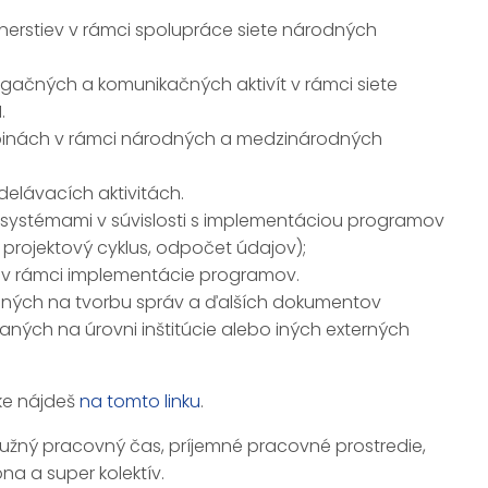
erstiev v rámci spolupráce siete národných
agačných a komunikačných aktivít v rámci siete
.
upinách v rámci národných a medzinárodných
delávacích aktivitách.
 systémami v súvislosti s implementáciou programov
 projektový cyklus, odpočet údajov);
i v rámci implementácie programov.
bných na tvorbu správ a ďalších dokumentov
ných na úrovni inštitúcie alebo iných externých
ke nájdeš
na tomto linku
.
užný pracovný čas, príjemné pracovné prostredie,
a a super kolektív.