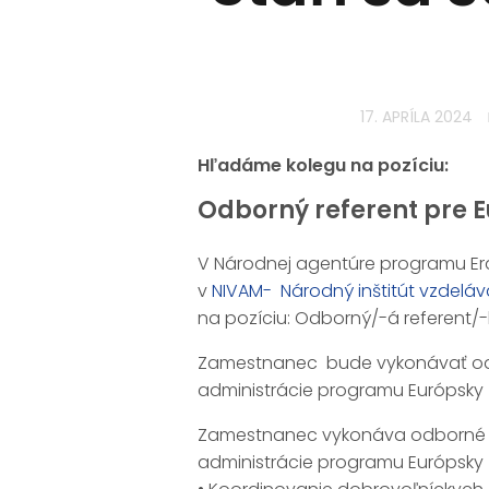
17. APRÍLA 2024
Hľadáme kolegu na pozíciu:
Odborný referent pre E
V Národnej agentúre programu Era
v
NIVAM- Národný inštitút vzdelá
na pozíciu: Odborný/-á referent/-
Zamestnanec bude vykonávať odb
administrácie programu Európsky z
Zamestnanec vykonáva odborné a 
administrácie programu Európsky z