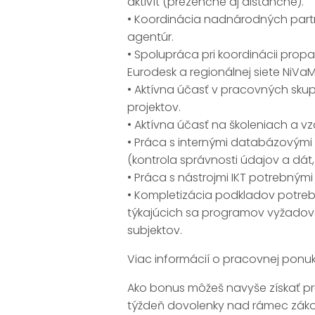
aktivít (prezenčne aj dištančne).
• Koordinácia nadnárodných partn
agentúr.
• Spolupráca pri koordinácii prop
Eurodesk a regionálnej siete NiVaM
• Aktívna účasť v pracovných sk
projektov.
• Aktívna účasť na školeniach a vz
• Práca s internými databázovými
(kontrola správnosti údajov a dát,
• Práca s nástrojmi IKT potrebným
• Kompletizácia podkladov potre
týkajúcich sa programov vyžadova
subjektov.
Viac informácií o pracovnej ponu
Ako bonus môžeš navyše získať pr
týždeň dovolenky nad rámec zákon