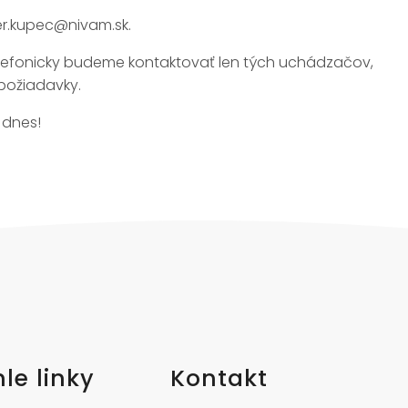
ter.kupec@nivam.sk.
elefonicky budeme kontaktovať len tých uchádzačov,
požiadavky.
 dnes!
le linky
Kontakt