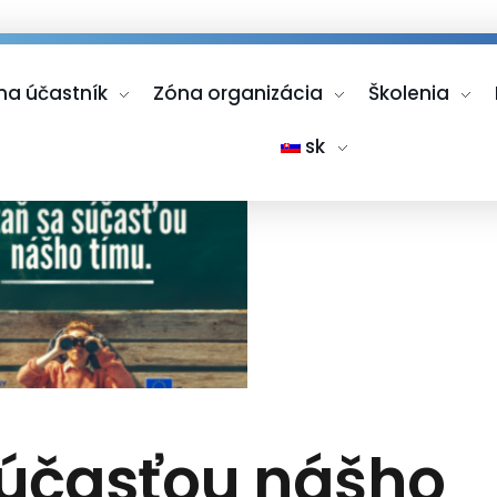
na účastník
Zóna organizácia
Školenia
sk
súčasťou nášho