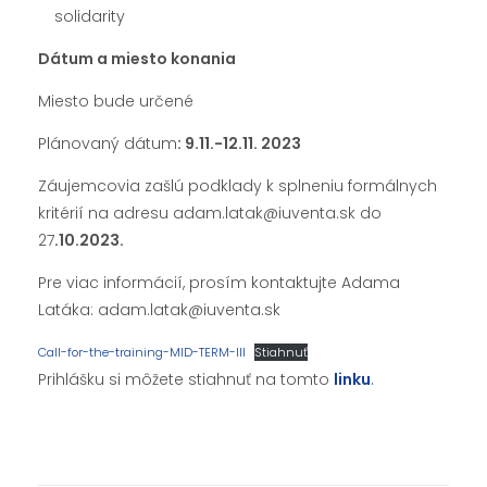
solidarity
Dátum a miesto konania
Miesto bude určené
Plánovaný dátum
: 9.11.-12.11. 2023
Záujemcovia zašlú podklady k splneniu formálnych
kritérií na adresu adam.latak@iuventa.sk do
27
.10.2023.
Pre viac informácií, prosím kontaktujte Adama
Latáka: adam.latak@iuventa.sk
Call-for-the-training-MID-TERM-III
Stiahnuť
Prihlášku si môžete stiahnuť na tomto
linku
.