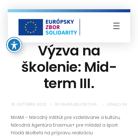
Európsky zbor solidarity
Výzva na
školenie: Mid-
term III.
18. OKTÓBRA 2023
BY
LAURA BELUSKOVA
UDIALO SA
NIVAM – Národný inštitút pre vzdelávanie a kultúru,
Národná Agentúra Erasmus+ pre mládež a šport
hľadá školiteľa na prípravu realizáciu