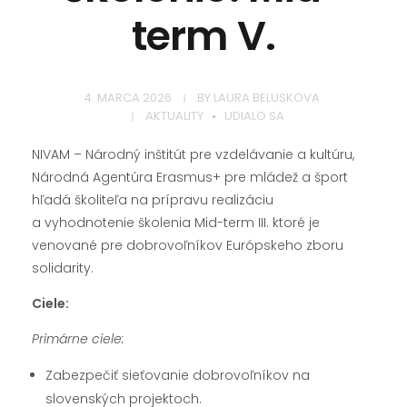
term V.
4. MARCA 2026
BY
LAURA BELUSKOVA
AKTUALITY
UDIALO SA
NIVAM – Národný inštitút pre vzdelávanie a kultúru,
Národná Agentúra Erasmus+ pre mládež a šport
hľadá školiteľa na prípravu realizáciu
a vyhodnotenie školenia Mid-term III. ktoré je
venované pre dobrovoľníkov Európskeho zboru
solidarity.
Ciele:
Primárne ciele:
Zabezpečiť sieťovanie dobrovoľníkov na
slovenských projektoch.