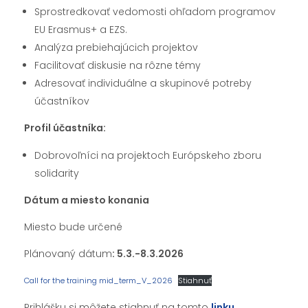
Sprostredkovať vedomosti ohľadom programov
EU Erasmus+ a EZS.
Analýza prebiehajúcich projektov
Facilitovať diskusie na rôzne témy
Adresovať individuálne a skupinové potreby
účastníkov
Profil účastníka:
Dobrovoľníci na projektoch Európskeho zboru
solidarity
Dátum a miesto konania
Miesto bude určené
Plánovaný dátum
: 5.3.-8.3.2026
Call for the training mid_term_V_2026
Stiahnuť
Prihlášku si môžete stiahnuť na tomto
linku
.