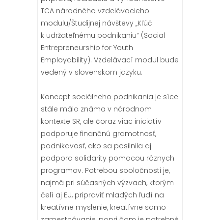
TCA národného vzdelávacieho
modulu/Študijnej návštevy „Kľúč
k udržateľnému podnikaniu“ (Social
Entrepreneurship for Youth
Employability). Vzdelávací modul bude
vedený v slovenskom jazyku.
Koncept sociálneho podnikania je síce
stále málo známa v národnom
kontexte SR, ale čoraz viac iniciatív
podporuje finančnú gramotnosť,
podnikavosť, ako sa posilnila aj
podpora solidarity pomocou rôznych
programov. Potrebou spoločnosti je,
najmä pri súčasných výzvach, ktorým
čelí aj EU, pripraviť mladých ľudí na
kreatívne myslenie, kreatívne samo-
zamestnávanie, popri čom je potrebné