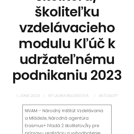
školiteľku
vzdelávacieho
modulu Kľúč k
udržateľnému
podnikaniu 2023
1. JÚNA 2023
BY
LAURA BELUSKOVA
AKTUALITY
NIVAM – Národný Inštitút Vzdelávania
a Mládeže, Národná agentúra
Erasmus+ hľadá 2 školiteľov/ky pre
prípravu, realizáciu a vyhodnotenie