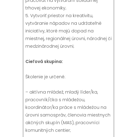
pracovať na vytváraní solidárnej
trhovej ekonomiky;
5. Vytvoriť priestor na kreativitu,
vytváranie nápadov na udržateľné
iniciatívy, ktoré majú dopad na
miestnej, regionálnej úrovni, národnej či
medzinárodnej úrovni;
Cieľová skupina:
Školenie je určené:
– aktívna mládež, mladý líder/ka,
pracovník/čka s mládežou,
koordinátor/ka práce s mládežou na
úrovni samospráv, členovia miestnych
akčných skupín (MAS), pracovníci
komunitných centier;